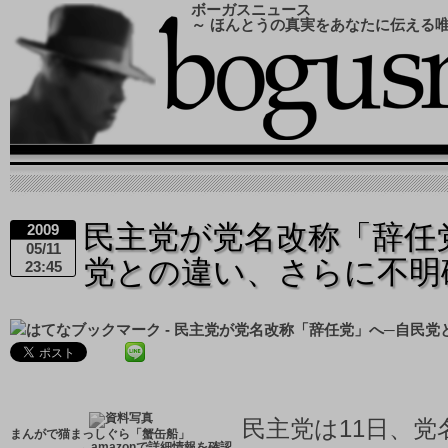
ボーガスニュース
～ ほんとうの真実をあなたに伝える
民主党が党名改称「辞任
2009
05/11
党との違い、さらに不
23:45
民主党は11日、
まんがで猫まっしぐら「蟹缶船」
→
amazonで詳細情報を確認