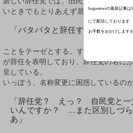
新しい辞任党では、旧民主党の「さっ
bogusnewsの最新記事
いときでもとりあえず居座る」という
にて配信しております
「
バタバタと辞任する」
お手数をおかけします
ことをテーゼとする。すでに同党では
が辞任を表明しており、辞任党の名に
呈している。
いっぽう、名称変更に困惑しているの
「
辞任党？ えっ？ 自民党と一
いんですか？ …また区別しづ
あ」