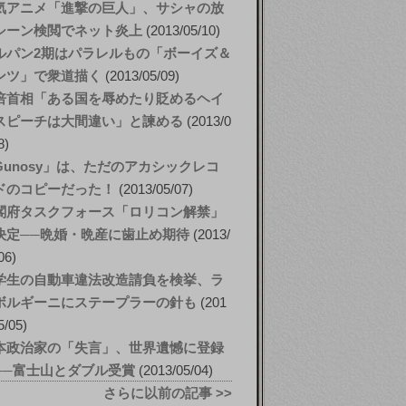
気アニメ「進撃の巨人」、サシャの放
シーン検閲でネット炎上
2013/05/10
ルパン2期はパラレルもの「ボーイズ＆
ンツ」で衆道描く
2013/05/09
倍首相「ある国を辱めたり貶めるヘイ
スピーチは大間違い」と諫める
2013/0
8
Gunosy」は、ただのアカシックレコ
ドのコピーだった！
2013/05/07
閣府タスクフォース「ロリコン解禁」
決定──晩婚・晩産に歯止め期待
2013/
06
学生の自動車違法改造請負を検挙、ラ
ボルギーニにステープラーの針も
201
5/05
本政治家の「失言」、世界遺憾に登録
──富士山とダブル受賞
2013/05/04
さらに以前の記事 >>