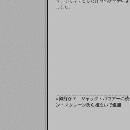
り、ぷくぷくとしたほっぺがモチのよ
ました。
«
陰謀か？ ジャック・バウアーに続
ン・マクレーン氏ら相次いで逮捕