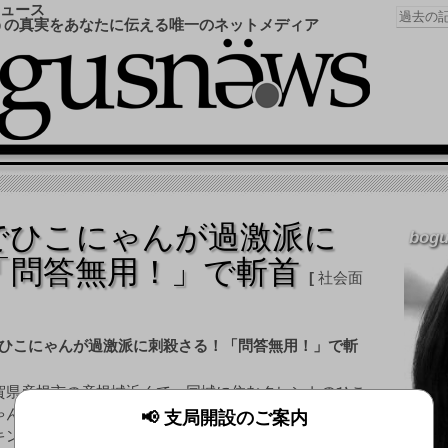
ュース
うの真実をあなたに伝える唯一のネットメディア
でひこにゃんが過激派に
bogu
「問答無用！」で斬首
社会面
賀県彦根市の彦根城近くで、同城に住むタレントのひこ
ゃんさん（3)が、暴漢らに襲撃され殺されるというショ
📢 支局開設のご案内
キングな事件が発生。市民を震撼させている。ひこにゃ