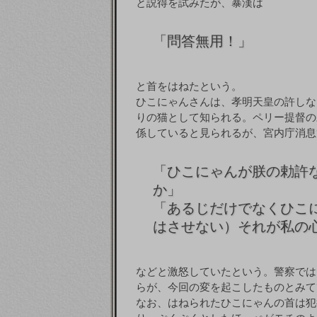
と説得を試みたが、暴漢は
「
問答無用！」
と首をはねたという。
ひこにゃんさんは、孝明天皇の許しな
りの猫として知られる。ペリー提督の
係していると見られるが、宮内庁消息
「
ひこにゃんが朕の勅許
か」
「
あるじだけでなくひこ
はさせない）それが私の
などと激怒していたという。警察では
らが、今回の変を起こしたものとみて
なお、はねられたひこにゃんの首は犯