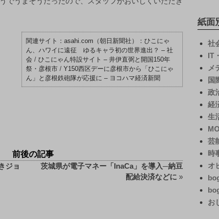
うでうまそうだったので、スタッフがおいしくいただき
紙面
asahi.com（朝日新聞社）：ひこにゃ
社
ん、ハワイに遠征 ゆるキャラ初の世界進出？ – 社
I
会
/
ひこにゃん特設サイト – 井伊直弼と開国150年
メ
祭・彦根市
/
Y150西区デーに彦根市から「ひこにゃ
ん」と彦根鉄砲隊が応援に – ヨコハマ経済新聞
国
政
経
生
M
芸
時
前後の記事
オ
きジョ
茨城県が電子マネー「InaCa」を導入─納豆
配給決済などに
»
bo
bo
お