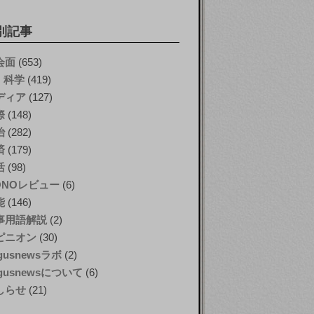
別記事
会面
(653)
T・科学
(419)
ディア
(127)
際
(148)
治
(282)
済
(179)
活
(98)
ONOレビュー
(6)
能
(146)
事用語解説
(2)
ピニオン
(30)
gusnewsラボ
(2)
gusnewsについて
(6)
しらせ
(21)