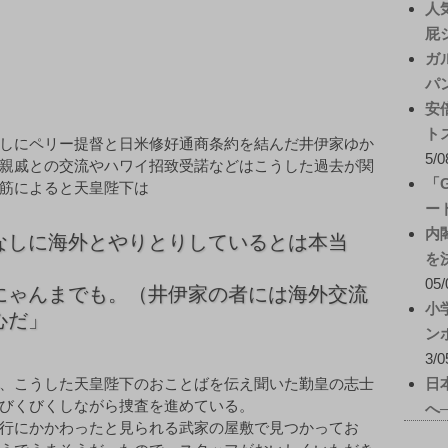
人
屁
ガ
パ
安
ト
しにペリー提督と日米修好通商条約を結んだ井伊家ゆか
5/0
親戚との交流やハワイ招致受諾などはこうした過去が関
「
筋によると天皇陛下は
ー
内
なしに海外とやりとりしているとは本当
を
05/
にゃんまでも。（井伊家の者には海外交流
小
心だ」
ン
3/0
、こうした天皇陛下のおことばを伝え聞いた勤皇の志士
日
びくびくしながら捜査を進めている。
へ
行にかかわったと見られる武家の屋敷で見つかってお