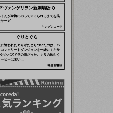
ヱヴァンゲリヲン新劇場版:Q
ルくんが時流にのってマミられるまでを描
大サーガ
キングレコード
ぐりとぐら
法に追われたぐりがたどりついたのは、パ
とコンクリートダンジョンを一緒にミキサ
かけたパズドラの街だった。ぐりの飲むぐ
コーヒーは苦い…
福音館書店