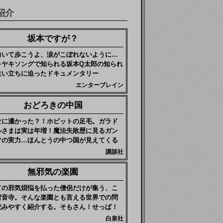
紹介
坂本ですが？
向いて歩こうよ、涙がこぼれないように…
キヤキソングで知られる坂本Q太郎の知られ
生い立ちに迫ったドキュメンタリー
エンターブレイン
おどろきの中国
なに濃かった？！ホビットの足毛。ガラド
ルさまは実は年増！魔法失敗歴に見るガン
フの実力…ほんとうの中つ国が見えてくる
講談社
無邪気の楽園
ての邪気煩悩を払った僧侶だけが集う、こ
雷音寺。そんな楽園とも言える世界での問
読みやすく紹介する。そもさん！せっぱ！
白泉社