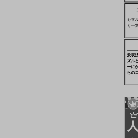
カヲ
く一
景表
ズル
ーに
らの