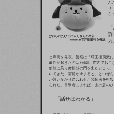
ん
リ
ら
「
許
はねられたひこにゃんさんの生首
→
amazonで詳細情報を確認
万
と声明を発表。警察は「尊王攘夷派に
事件が起きたのは9日朝。市内でおこ
駕籠に乗り彦根城の門を出たところ、
いてきた。駕籠が止まると、とつぜん
が襲いかかり居合わせた関係者を斬殺
られた。目撃者によれば、虫の息のひ
「
話せばわかる」