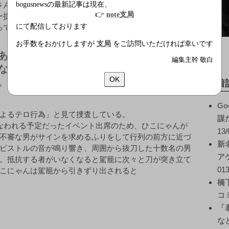
bogusnewsの最新記事は現在、
さんは最近、日本との通商・交流を求めるアメリカのペ
👉
note支局
ー提督の親戚らと親しくしており、先日はその功をねぎ
にて配信しております
ってハワイに招かれたばかり。犯行グループは
お手数をおかけしますが
支局
をご訪問いただければ幸いです
あるじに続き、飼い猫までもが天皇の勅
編集主幹 敬白
なしに夷狄と交流を深めるとは不敬千
OK
。天に代わって成敗した」
新着
Go
よるテロ行為」と見て捜査している。
謀
なわれる予定だったイベント出席のため、ひこにゃんが
13/
不審な男がサインを求めるふりをして行列の前方に近づ
新
ピストルの音が鳴り響き、周囲から抜刀した十数名の男
ア
。抵抗する者がいなくなると駕籠に次々と刀が突き立て
013
こにゃんは駕籠から引きずり出されると
橋
コ
「
な