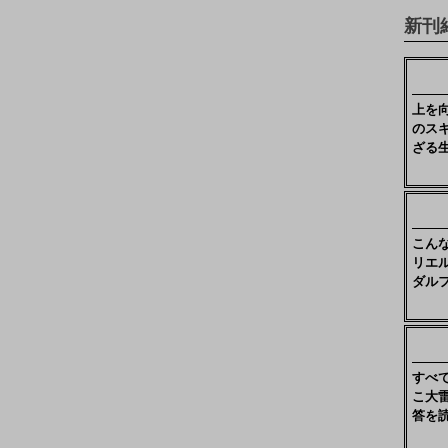
新刊
上を
のス
ざる
こん
リエ
ダル
すべ
こ大
答を