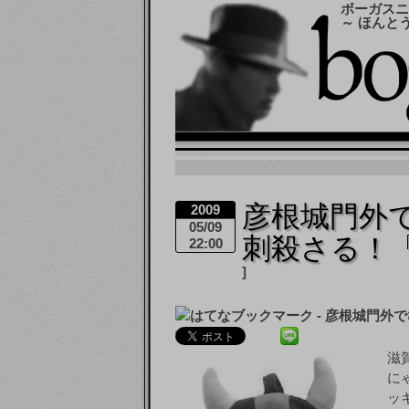
ボーガスニ
～ ほんと
彦根城門外
2009
05/09
刺殺さる！
22:00
滋
に
ッ