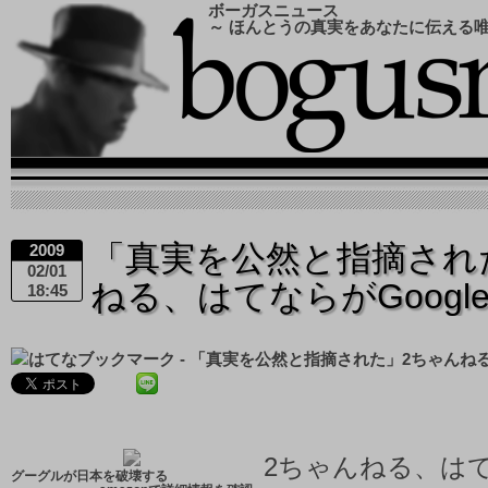
ボーガスニュース
～ ほんとうの真実をあなたに伝える
「真実を公然と指摘され
2009
02/01
ねる、はてならがGoogl
18:45
2ちゃんねる、は
グーグルが日本を破壊する