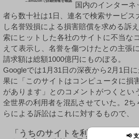
→
amazonで詳細情報を確認
国内のインターネ
者ら数十社は1日、連名で検索サービス大手
し名誉毀損による損害賠償を求める訴
索にヒットした各社のサイトに不当な
えて表示し、名誉を傷つけたとの主張
請求額は総額1000億円にものぼる。
Googleでは1月31日の深夜から2月1
果に「このサイトはコンピュータに損
があります」とのコメントがつくとい
全世界の利用者を混乱させていた。2ち
らによる訴訟はこれに対するもので、
「
うちのサイトを利用すると損
📢