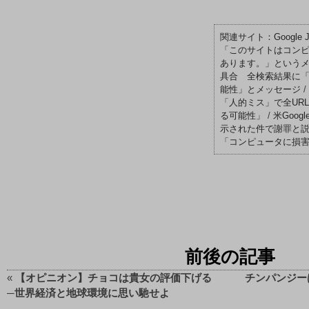
Google
「このサイトはコン
あります。」という
具合 全検索結果に
能性」とメッセージ
/
「人的ミス」で全UR
る可能性」
/
米Goo
示された件で謝罪と
「コンピュータに損
前後の記事
«
【オピニオン】チョコは貴女の評価下げる
チンパンジー
─世界経済と地球環境に思い馳せよ