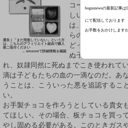
コートジボアール
bogusnewsの最新記事
しい国々から輸入
にて配信しております
は、グローバル経
お手数をおかけします
らの国の労働環境
運良く「まだ用意していない」という方
どっていることだ
は、こちらのアフィリエイト経由で購入
後ご送付ください
→
amazonで詳細情報を確認
ぬ子どもたちまで
れ、奴隷同然に死ぬまでこき使われて
滴は子どもたちの血の一滴なのだ。あ
うことは、こういった悪を追認するこ
い。
お手製チョコを作ろうとしている貴女
てほしい。その場合、板チョコを買っ
やし固める必要がある。このときガス