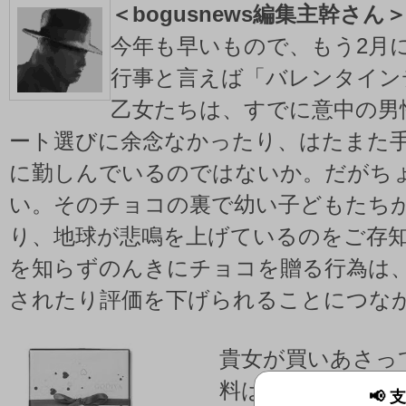
＜bogusnews編集主幹さん
今年も早いもので、もう2月
行事と言えば「バレンタイン
乙女たちは、すでに意中の男
ート選びに余念なかったり、はたまた
に勤しんでいるのではないか。だがち
い。そのチョコの裏で幼い子どもたち
り、地球が悲鳴を上げているのをご存
を知らずのんきにチョコを贈る行為は
されたり評価を下げられることにつな
貴女が買いあさっ
料はカカオ豆。こ
📢