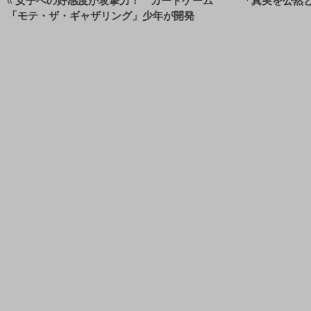
«
女子への好感度が攻撃力！ カードゲーム
「真実を公然
「モテ・ザ・ギャザリング」少年が開発