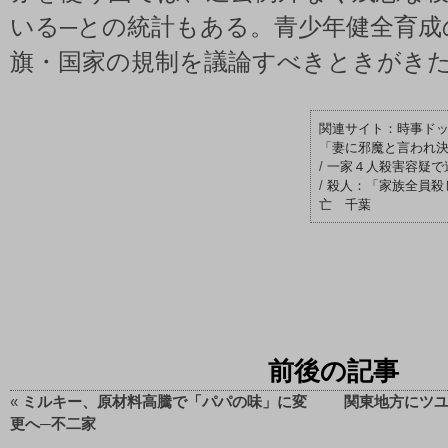
いる─との統計もある。青少年健全育成
旗・国家の規制を議論すべきときがき
時事ド
「妻に邪魔と言われ
/
一家４人殺害容疑で
/
殺人：「家族全員殺
亡 千葉
前後の記事
«
ミルキー、原材料高騰で「パパの味」に変
関東地方にツユ
更へ─不二家