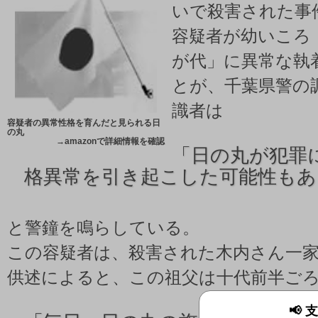
いで殺害された事
容疑者が幼いころ
が代」に異常な執
とが、千葉県警の
識者は
容疑者の異常性格を育んだと見られる日
の丸
→
amazonで詳細情報を確認
「
日の丸が犯罪
格異常を引き起こした可能性もあ
と警鐘を鳴らしている。
この容疑者は、殺害された木内さん一家
供述によると、この祖父は十代前半ご
📢