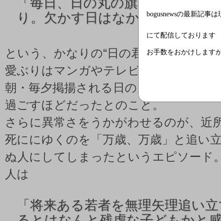
「
毎日、日の丸の旗をふったり君
り。欠かす日はなかった」
bogusnewsの最新記事
にて配信しております
という、かなりの“日の君マニア”とし
お手数をおかけします
愛ぶりはマンガやテレビに触れる時間
朝・毎夕掲揚される日の丸を直立不動
過ごすほどだったとのこと。
さらに異常さをうかがわせるのが、近
死ににゆくのを「万歳、万歳」と追い
ぬ人にしてしまったというエピソード
人は
「
将来ある若者を無理矢理追い立
るとはなんと残虐な子どもかと