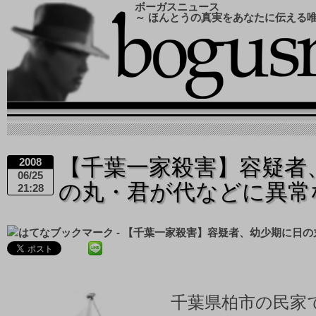
ボーガスニュース
～ ほんとうの真実をあなたに伝える
【千葉一家殺害】容疑者
2008
06/25
の丸・君が代などに異常
21:28
千葉県柏市の民家