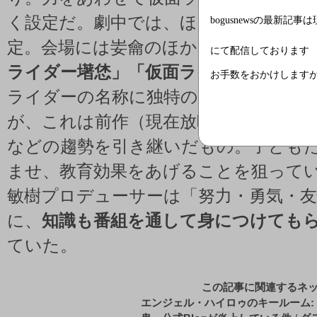
く設定だ。劇中では、ほかのライダー
bogusnewsの最新記事
定。会場には妛龠のほか、
「仮面ライ
にて配信しております
ライダー墸恷」「仮面ライダー椦軅」
お手数をおかけします
ライダーの名称に独特の漢字が使われ
が、これは前作（現在放映中）の「仮面
などの趨勢を引き継いだもの。子ども
ませ、教育効果をあげることを狙って
敏樹プロデューサーは「努力・勇気・
に、
知識も番組を通して身につけても
ていた。
この記事に関連するネ
エンジェル・ハイロゥのキールーム: