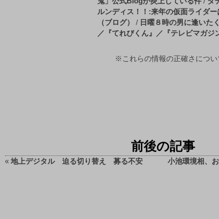
鬼」公式Blogが炎上している件
/
ダ
ルンディス！！:来年の仮面ライダーは・・・ 
（ブログ）
/
日曜８時の男に逢いた
／『てれびくん』／『テレビマガジ
※これらの情報の正確さについてb
前後の記事
«
地上デジタル 迫る切り替え 募る不安
小池環境相、お