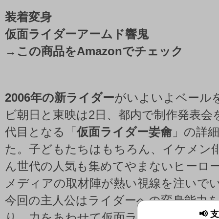
装着変身
仮面ライダーアームド響鬼
→
この商品をAmazonでチェック
2006年の新ライダー
がいよいよベール
ビ朝日と東映は2日、都内で制作発表会
代目となる「
仮面ライダー妛龠
」の詳
た。子どもたちはもちろん、イケメン
ん世代の人気も集めてやまないヒーロ
メディアの取材陣が熱い視線を注いで
今回の主人公はライダーへの変身能力
📢
り。力をあわせて仮面ライダー妛龠と