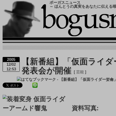
ボーガスニュース
～ ほんとうの真実をあなたに伝える
【新番組】「仮面ライダ
2005
12/02
発表会が開催
12:53
芸能
資料写真: