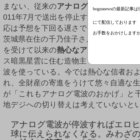
まない、従来の
アナログ電波受信者
だ
bogusnewsの最新記事
011年7月で送出を停止する予定だが、
にて配信しております
応は予想を下回る遅さで当局を悩ませ
お手数をおかけします
茨城県在住の千乃佳子さん（45歳）。1
を受けて以来の
熱心なアナログ電波受
ス暗黒星雲に住む造物主「エロヒム」
波を使っている。今では熱心な信者およ
れ、全財産の寄進をうけて悠々自適な
が「これもアナログ電波のおかげ」と
地デジへの切り替えは考えていないと
アナログ電波が停波すればエロ
球に伝えられなくなる。みわざ