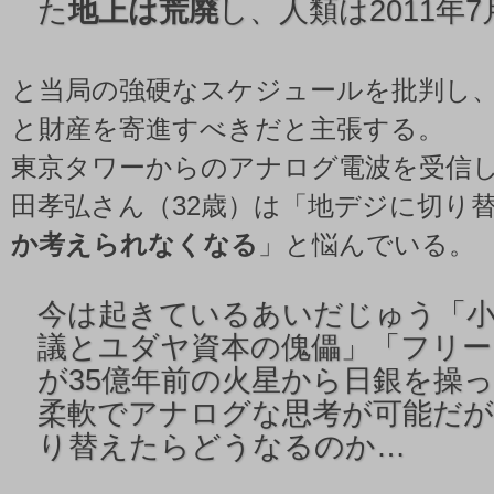
た
地上は荒廃
し、人類は2011年
と当局の強硬なスケジュールを批判し
と財産を寄進すべきだと主張する。
東京タワーからのアナログ電波を受信
田孝弘さん（32歳）は「地デジに切り
か考えられなくなる
」と悩んでいる。
今は起きているあいだじゅう「小
議とユダヤ資本の傀儡」「フリー
が35億年前の火星から日銀を操
柔軟でアナログな思考が可能だが
り替えたらどうなるのか…