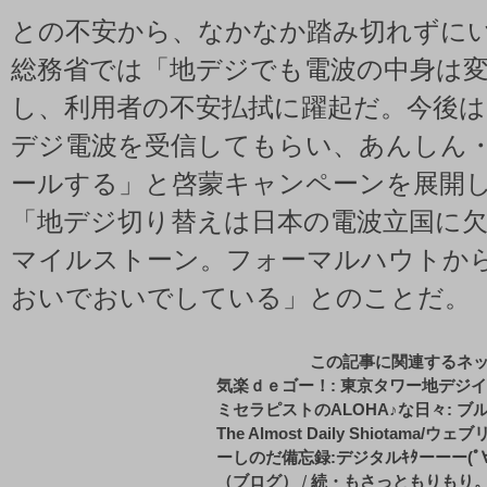
との不安から、なかなか踏み切れずに
総務省では「地デジでも電波の中身は
し、利用者の不安払拭に躍起だ。今後は
デジ電波を受信してもらい、あんしん
ールする」と啓蒙キャンペーンを展開
「地デジ切り替えは日本の電波立国に
マイルストーン。フォーマルハウトか
おいでおいでしている」とのことだ。
この記事に関連するネ
気楽ｄｅゴー！: 東京タワー地デジ
ミセラピストのALOHA♪な日々: ブル
The Almost Daily Shiotama/ウ
ーしのだ備忘録:デジタルｷﾀーーー(ﾟ∀ﾟ)ーー
（ブログ）
/
続・もさっともりもり。