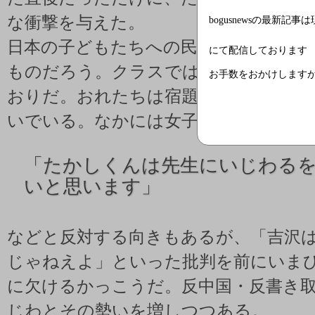
な衝撃を与えた。
bogusnewsの最新記事
日本の子どもたちへの民主主義と自由
にて配信しております
ものだろう。クラスでは男子を中心に
お手数をおかけします
おりだ。おれたちは宿題をしない」と
いでいる。なかには女子の委員長のよ
「
たかしくんは先生にいじわる
いと思います」
などと反対する向きもあるが、「吉沢
じゃねえよ」といった批判を前にいま
に欠けるかっこうだ。反中国・反書き
じわとその勢いを増しつつある。