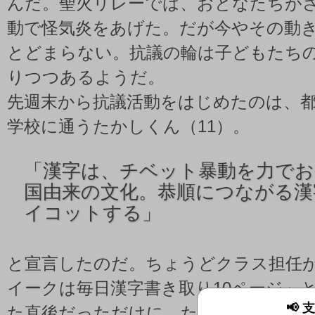
んだ。聖火リレーでは、おとなたちが
動で怪気炎をあげた。だが今やその動
とどまらない。抗議の輪は子どもたち
りつつあるようだ。
先週末から抗議活動をはじめたのは、
学校に通うたかしくん（11）。
「
漢字は、チベット暴動を力で
国由来の文化。恭順につながる漢
イコットする」
と宣言したのだ。ちょうどクラス担任
イークは毎日漢字書き取り10ページ」
📢
た直後だっただけに、たかしくんの抗