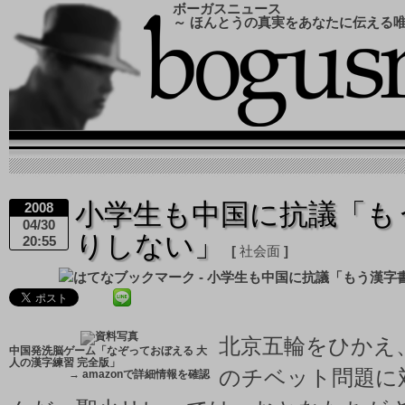
ボーガスニュース
～ ほんとうの真実をあなたに伝える
小学生も中国に抗議「も
2008
04/30
りしない」
20:55
社会面
北京五輪をひかえ
中国発洗脳ゲーム「なぞっておぼえる 大
人の漢字練習 完全版」
のチベット問題に
→
amazonで詳細情報を確認