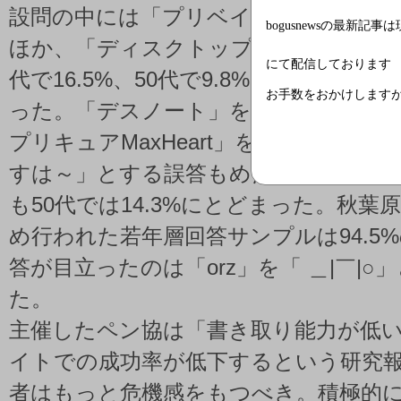
設問の中には「プリベイト（正しくは
bogusnewsの最新記事
ほか、「ディスクトップ（デスクトップ
にて配信しております
代で16.5%、50代で9.8%しか答えら
お手数をおかけします
った。「デスノート」を「ディスノー
プリキュアMaxHeart」を「ふたりは
すは～」とする誤答もめだつ。正答率が高
も50代では14.3%にとどまった。秋葉
め行われた若年層回答サンプルは94.5
答が目立ったのは「orz」を「 ＿|￣|○
た。
主催したペン協は「書き取り能力が低
イトでの成功率が低下するという研究
者はもっと危機感をもつべき。積極的