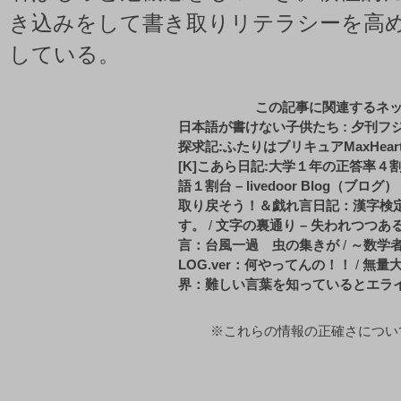
き込みをして書き取りリテラシーを高
している。
この記事に関連するネ
日本語が書けない子供たち : 夕刊フジ
探求記:ふたりはブリキュアMaxHear
[K]こあら日記:大学１年の正答率
語１割台 – livedoor Blog（ブログ）
取り戻そう！＆戯れ言日記：漢字検
す。
/
文字の裏通り – 失われつつあ
言：台風一過 虫の集きが
/
～数学
LOG.ver：何やってんの！！
/
無量
界：難しい言葉を知っているとエラ
※これらの情報の正確さについてb