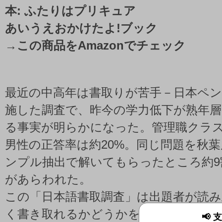
本: ふたりはプリキュア
あいうえおかけたよ!ブック
→
この商品をAmazonでチェック
最近の中高年は書取りが苦手－日本ペン
施した調査で、昨今の学力低下が熟年
る事実が明らかになった。管理職クラス
男性の正答率は約20%。同じ問題を秋
ンプル抽出で解いてもらったところ約9
があらわれた。
この「日本語書取調査」は出題者が読
く書き取れるかどうかを調べるもの。
📢