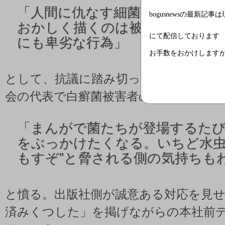
「人間に仇なす細菌たちを登場さ
bogusnewsの最新記事
おかしく描くのは被害者感情を
にて配信しております
にも卑劣な行為」
お手数をおかけします
として、抗議に踏み切った。
会の代表で白癬菌被害者の城田克巳さん
「まんがで菌たちが登場するた
をぶっかけたくなる。いちど水虫
もすぞ”と脅される側の気持ちも
と憤る。出版社側が誠意ある対応を見
済みくつした」を掲げながらの本社前