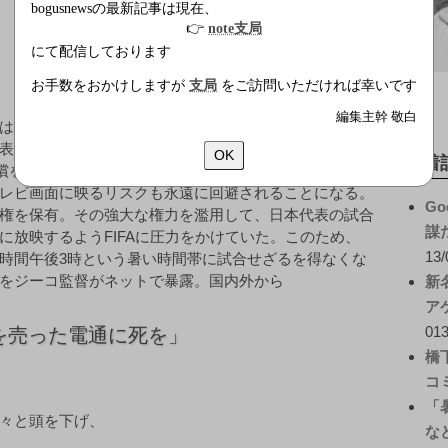
bogusnewsの最新記事は現在、
👉
note支局
にて配信しております
お手数をおかけしますが
支局
をご訪問いただければ幸いです
編集主幹 敬白
は20日、都内で緊急の記者会見を開催。サッカーW杯日
表明した。ジーコ監督は、電通を日本代表チーム不振
OK
新着
賠償を求める訴訟も検討中だった。今回の謝罪でサッカー
レビ画面に映るリスクも永遠に回避されることになる。
Go
権を保有。その強大な権力を濫用して、日本代表の試合
謀
に放映するようFIFAに圧力をかけていた。このため、
13/
時間午後3時という暑い時間帯に試合せざるを得なくな
をジーコ監督がネットで暴露。国内外から
新
ア
013
を売った電通に死を」
橋
コ
「
々と頭を下げ、
な