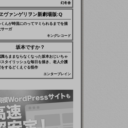
幻冬舎
ヱヴァンゲリヲン新劇場版:Q
ルくんが時流にのってマミられるまでを描
大サーガ
キングレコード
坂本ですか？
認識もままならなくなった坂本おじいちゃ
非スタイリッシュな毎日を描き、老人介護
実をするどくえぐる怪作
エンターブレイン