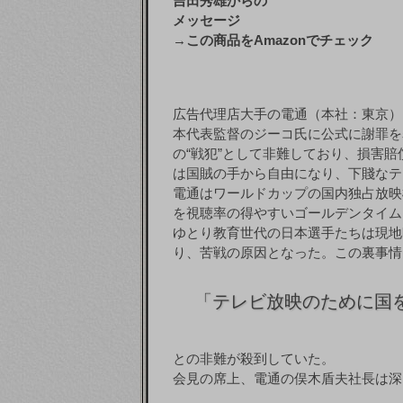
吉田秀雄からの
メッセージ
→
この商品をAmazonでチェック
広告代理店大手の電通（本社：東京）
本代表監督のジーコ氏に公式に謝罪を
の“戦犯”として非難しており、損害
は国賊の手から自由になり、下賤なテ
電通はワールドカップの国内独占放映
を視聴率の得やすいゴールデンタイム
ゆとり教育世代の日本選手たちは現地
り、苦戦の原因となった。この裏事情
「テレビ放映のために国
との非難が殺到していた。
会見の席上、電通の俣木盾夫社長は深