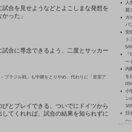
人
に試合を見せようなどとよこしまな発想を
屁
なかった」
ガ
パ
安
ト
5/0
に試合に専念できるよう、二度とサッカー
「
ー
内
を
本－ブラジル戦」も中継をとりやめ、代わりに「皇室ア
05/
小
ン
のびとプレイできる。ついでにドイツから
3/0
出してくれれば、試合の結果を知られずに
日
へ