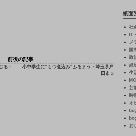
紙面
社
I
メ
国
政
前後の記事
経
じる－
小中学生に“もつ煮込み”ふるまう・埼玉県戸
生
田市
»
M
芸
時
オ
bo
bo
お