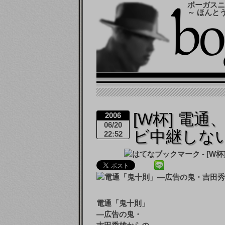
ボーガスニ
～ ほんと
[W杯] 電
2006
06/20
ビ中継しな
22:52
電通「鬼十則」
―広告の鬼・