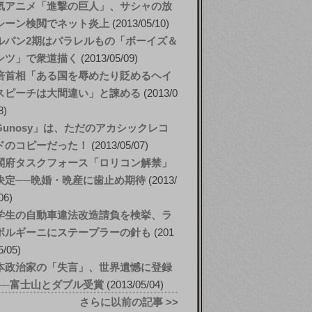
気アニメ「進撃の巨人」、サシャの放
シーン検閲でネット炎上
2013/05/10
ルパン2期はパラレルもの「ボーイズ＆
ンツ」で衆道描く
2013/05/09
倍首相「ある国を辱めたり貶めるヘイ
スピーチは大間違い」と諫める
2013/0
8
Gunosy」は、ただのアカシックレコ
ドのコピーだった！
2013/05/07
閣府タスクフォース「ロリコン解禁」
決定──晩婚・晩産に歯止め期待
2013/
06
学生の自動車違法改造請負を検挙、ラ
ボルギーニにステープラーの針も
201
5/05
本政治家の「失言」、世界遺憾に登録
──富士山とダブル受賞
2013/05/04
さらに以前の記事 >>