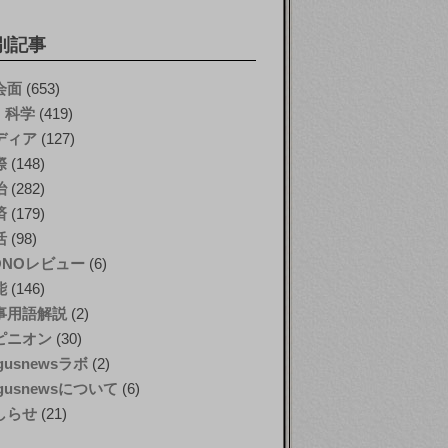
別記事
会面
(653)
T・科学
(419)
ディア
(127)
際
(148)
治
(282)
済
(179)
活
(98)
ONOレビュー
(6)
能
(146)
事用語解説
(2)
ピニオン
(30)
gusnewsラボ
(2)
gusnewsについて
(6)
しらせ
(21)