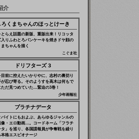
紹介
しろくまちゃんのほっとけーき
をとらえ話題の新版、重版出来！リコッタ
ズ入りふわとろパンケーキを焼きドヤ顔の
くまちゃんを描く
こぐま社
ドリフターズ 3
を目前に控えたいかりやに、志村の裏切り
手が忍び寄る。そのようすを高木は何もで
にただ見つめていた…緊迫の3巻！
少年画報社
プラチナデータ
タバイトにもおよぶ、あらゆるジャンルの
画像・エロ動画…。コードネーム「フラチ
ータ」を巡り、各国諜報員が争奪戦を繰り
る本格エスピオナージ