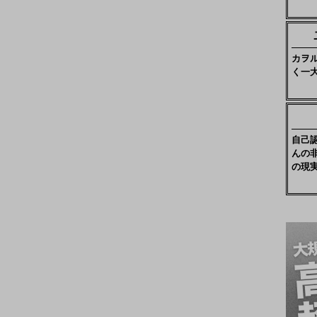
カヲ
く一
自己
んの
の現