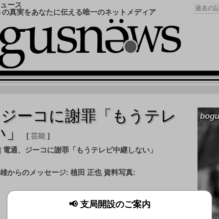
ュース
うの真実をあなたに伝える唯一のネットメディア
通、ジーコに謝罪「もうテレ
bogu
い」
芸能
資料写真:
📢 支局開設のご案内