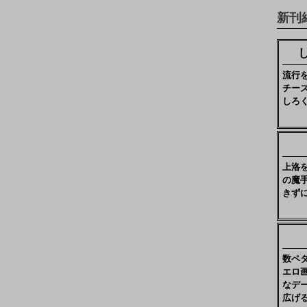
新刊
流行
チー
しろ
上洛
の魔
きず
数ペ
エロ
なデ
広げ