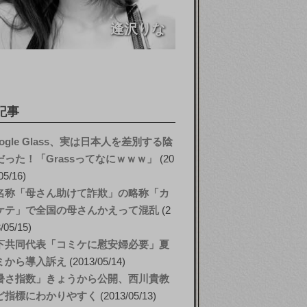
逢沢りな
記事
ogle Glass、実は日本人を差別する陰
だった！「Grassってなにｗｗｗ」
20
05/16
名称「母さん助けて詐欺」の略称「カ
ケテ」で全国の母さんかえって混乱
2
/05/15
下共同代表「コミケに慰安婦必要」夏
ミから導入訴え
2013/05/14
暑さ指数」きょうから公開、西川貴教
ど指標にわかりやすく
2013/05/13