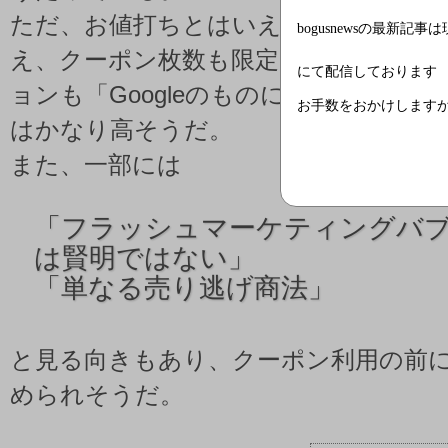
ただ、お値打ちとはいえお高い価格設
bogusnewsの最新記事
え、クーポン枚数も限定1枚、使用可能
にて配信しております
ョンも「Googleのものに限る」とあ
お手数をおかけします
はかなり高そうだ。
また、一部には
「
フラッシュマーケティングバ
は賢明ではない」
「
単なる売り逃げ商法」
と見る向きもあり、クーポン利用の前
められそうだ。