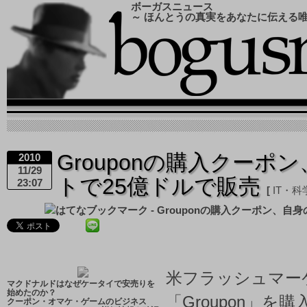
ボーガスニュース
～ ほんとうの真実をあなたに伝える
Grouponの購入クーポ
2010
11/29
トで25億ドルで販売
23:07
IT・科
米フラッシュマー
マクドナルドはなぜケータイで安売りを
始めたのか？
「Groupon」を
クーポン・オマケ・ゲームのビジネス