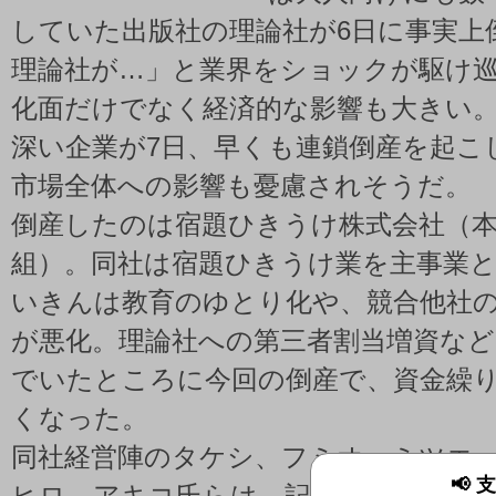
していた出版社の理論社が6日に事実上
理論社が…」と業界をショックが駆け
化面だけでなく経済的な影響も大きい
深い企業が7日、早くも連鎖倒産を起こ
市場全体への影響も憂慮されそうだ。
倒産したのは宿題ひきうけ株式会社（
組）。同社は宿題ひきうけ業を主事業
いきんは教育のゆとり化や、競合他社
が悪化。理論社への第三者割当増資な
でいたところに今回の倒産で、資金繰
くなった。
同社経営陣のタケシ、フミオ、ミツエ
📢