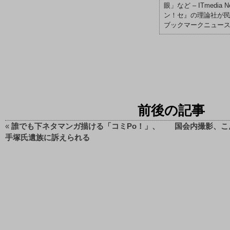
眼」など – ITmedia N
ン！セ』の理論社が民
ブックマークニュー
前後の記事
«
誰でも下ネタマンガ描ける「コミPo！」、
国会内撮影、こ
手塚氏遺族に訴えられる