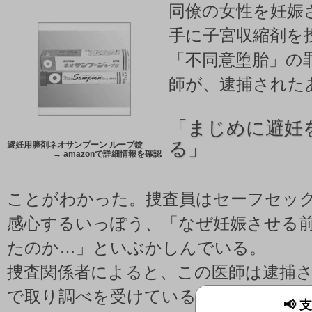
同僚の女性を妊娠
手に子宮収縮剤を
「不同意堕胎」の
師が、逮捕された
「
まじめに避妊
る」
避妊用膣剤ネオサンプーン ループ錠
→
amazonで詳細情報を確認
ことがわかった。捜査員はセーフセッ
感心するいっぽう、「なぜ妊娠させる
たのか…」といぶかしんでいる。
捜査関係者によると、この医師は逮捕
で取り調べを受けているが、調書を取
📢