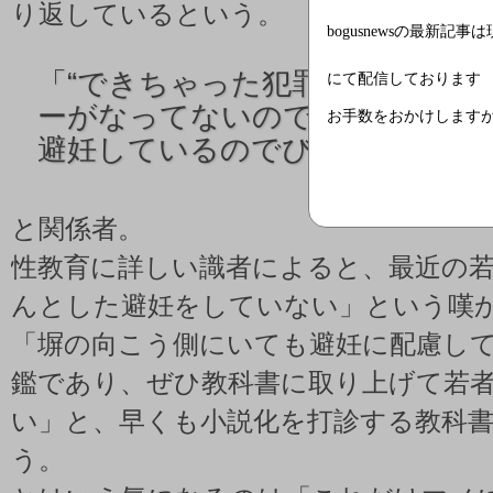
り返しているという。
bogusnewsの最新記事
「
“できちゃった犯罪”の容疑者
にて配信しております
ーがなってないのではと思って
お手数をおかけします
避妊しているのでびっくりだ」
と関係者。
性教育に詳しい識者によると、最近の若
んとした避妊をしていない」という嘆
「塀の向こう側にいても避妊に配慮し
鑑であり、ぜひ教科書に取り上げて若
い」と、早くも小説化を打診する教科
う。