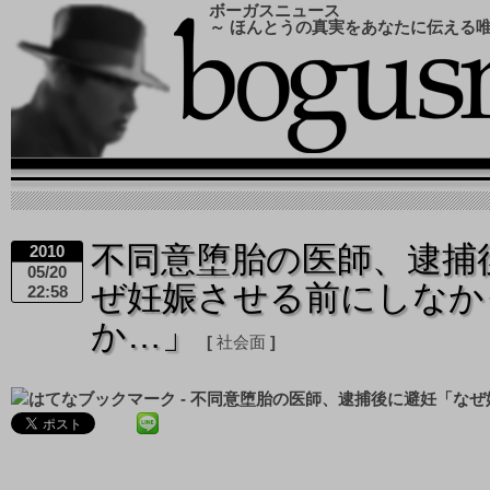
ボーガスニュース
～ ほんとうの真実をあなたに伝える
不同意堕胎の医師、逮捕
2010
05/20
ぜ妊娠させる前にしなか
22:58
か…」
社会面