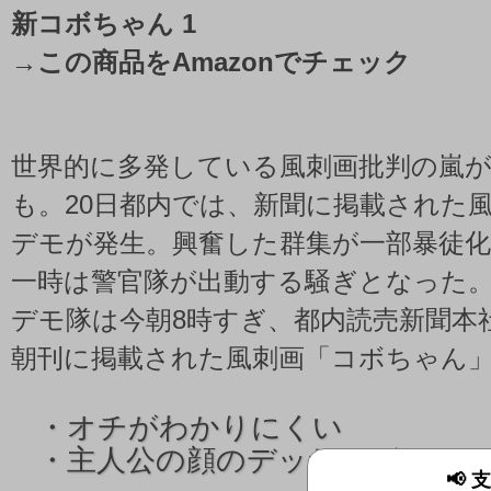
新コボちゃん 1
→
この商品をAmazonでチェック
世界的に多発している風刺画批判の嵐
も。20日都内では、新聞に掲載された
デモが発生。興奮した群集が一部暴徒
一時は警官隊が出動する騒ぎとなった
デモ隊は今朝8時すぎ、都内読売新聞本
朝刊に掲載された風刺画「コボちゃん
・オチがわかりにくい
・主人公の顔のデッサンが狂っ
📢