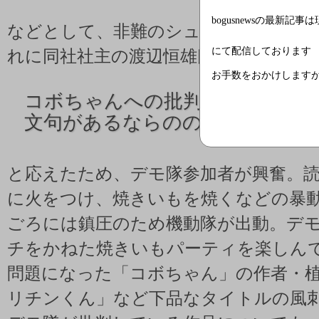
bogusnewsの最新記事
などとして、非難のシュプレヒコール
にて配信しております
れに同社社主の渡辺恒雄氏が
お手数をおかけします
コボちゃんへの批判は言論統制。
文句があるならののちゃんでも
と応えたため、デモ隊参加者が興奮。
に火をつけ、焼きいもを焼くなどの暴
ごろには鎮圧のため機動隊が出動。デ
チをかねた焼きいもパーティを楽しん
問題になった「コボちゃん」の作者・
リチンくん」など下品なタイトルの風