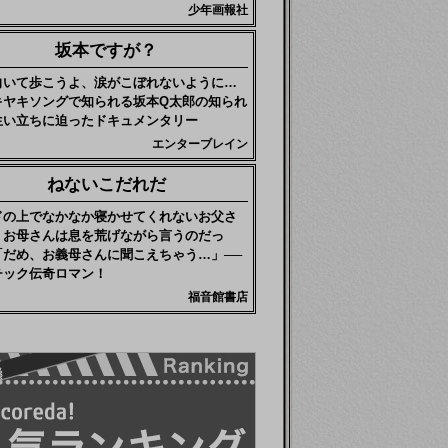
少年画報社
坂本ですが？
向いて歩こうよ、涙がこぼれないように…
キヤキソングで知られる坂本Q太郎の知られ
生い立ちに迫ったドキュメンタリー
エンターブレイン
ねないこだれだ
ドの上でなかなか寝かせてくれないお父さ
、お母さんは息を荒げながら言うのだっ
「だめ、お義母さんに聞こえちゃう…」──
チック伝奇ロマン！
福音館書店