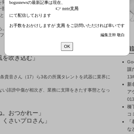
を発表した。同社は今年に入って開業したばかりで、
bogusnewsの最新記事は現在、
一部プロダクションによって独占されている女子アイド
👉
note支局
と期待されていたが、実質的な活動のほとんどないまま
にて配信しております
お手数をおかけしますが
支局
をご訪問いただければ幸いです
立ち上げた新進気鋭のアイドル事務所。女子アイドルの世
ファンを擁する「765プロ」により事実上独占状態にあ
編集主幹 敬白
OK
新着
風を吹き込む」
Go
謀
条貴音さん（17）ら3名の所属タレントを武器に業界に
13/
新
のない誹謗中傷が相次ぎ、業務に支障をきたす事態となっ
ア
013
橋
ね。おつかれー」
コ
。くさいプロさん」
「
な