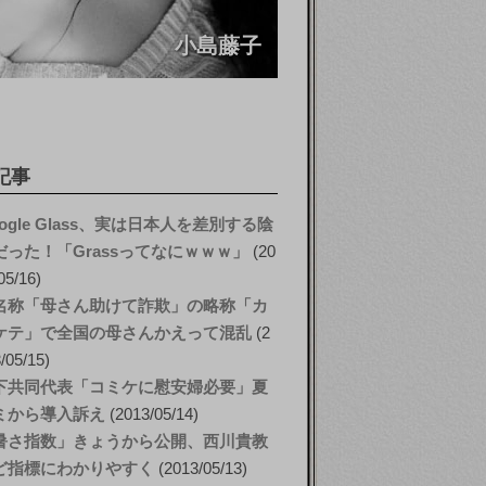
小島藤子
記事
ogle Glass、実は日本人を差別する陰
だった！「Grassってなにｗｗｗ」
20
05/16
名称「母さん助けて詐欺」の略称「カ
ケテ」で全国の母さんかえって混乱
2
/05/15
下共同代表「コミケに慰安婦必要」夏
ミから導入訴え
2013/05/14
暑さ指数」きょうから公開、西川貴教
ど指標にわかりやすく
2013/05/13