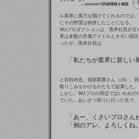
シングムーン」
と
→
amazonで詳細情報を確認
「
ル業界に風穴を開けてくれるのでは」
にその野望は頓挫したことになる。
961プロダクションは、黒井社長が
界は多数の所属アイドルとキモい固定
ったが、黒井社長は
「
私たちが業界に新しい
と宣戦布告。我那覇響さん（15）、四
殴りこみをかけるかたちで起業した。
しかし、961プロの周辺ではいわれ
ていた。あいさつ周りに行った先で、
「
あー、くさいプロさん
「
例のアレ、よろしくね