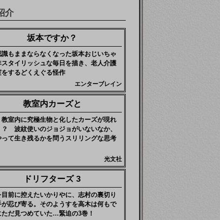
紹介
坂本ですか？
認識もままならなくなった坂本おじいちゃ
非スタイリッシュな毎日を描き、老人介護
実をするどくえぐる怪作
エンターブレイン
教室内カーズと
、教室内に究極生物と化したカーズが現れ
！？ 波紋使いのジョジョがいないなか、
やって生き残るかを問うスリリングな思考
光文社
ドリフターズ 3
を目前に控えたいかりやに、志村の裏切り
手が忍び寄る。そのようすを高木は何もで
にただ見つめていた…緊迫の3巻！