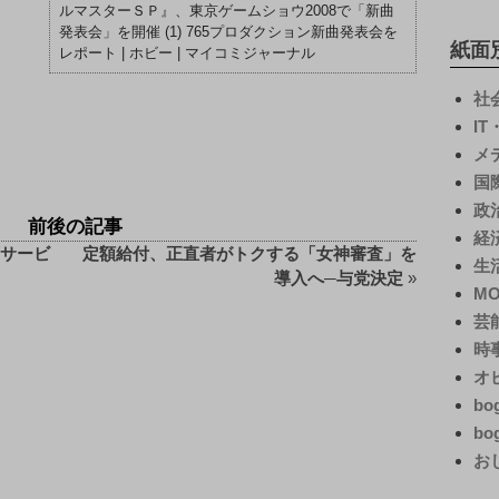
ルマスターＳＰ』、東京ゲームショウ2008で「新曲
発表会」を開催 (1) 765プロダクション新曲発表会を
紙面
レポート | ホビー | マイコミジャーナル
社
I
メ
国
政
前後の記事
経
新サービ
定額給付、正直者がトクする「女神審査」を
生
導入へ─与党決定
»
M
芸
時
オ
bo
bo
お