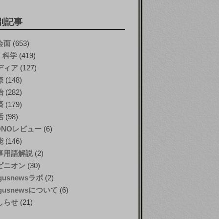
別記事
会面
(653)
T・科学
(419)
ディア
(127)
際
(148)
治
(282)
済
(179)
活
(98)
ONOレビュー
(6)
能
(146)
事用語解説
(2)
ピニオン
(30)
gusnewsラボ
(2)
gusnewsについて
(6)
しらせ
(21)