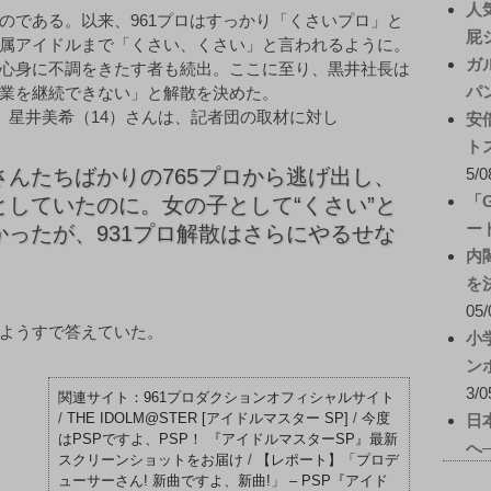
人
のである。以来、961プロはすっかり「くさいプロ」と
屁
属アイドルまで「くさい、くさい」と言われるように。
ガ
心身に不調をきたす者も続出。ここに至り、黒井社長は
パ
業を継続できない」と解散を決めた。
、星井美希（14）さんは、記者団の取材に対し
安
ト
んたちばかりの765プロから逃げ出し、
5/0
「
していたのに。女の子として“くさい”と
ー
ったが、931プロ解散はさらにやるせな
内
を
05/
ようすで答えていた。
小
ン
3/0
961プロダクションオフィシャルサイト
/
THE IDOLM@STER [アイドルマスター SP]
/
今度
日
はPSPですよ、PSP！ 『アイドルマスターSP』最新
へ
スクリーンショットをお届け
/
【レポート】「プロデ
ューサーさん! 新曲ですよ、新曲!」 – PSP『アイド