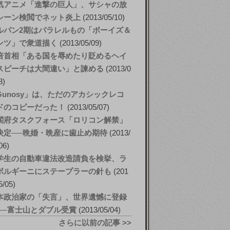
気アニメ「進撃の巨人」、サシャの放
シーン検閲でネット炎上
2013/05/10
ルパン2期はパラレルもの「ボーイズ＆
ンツ」で衆道描く
2013/05/09
倍首相「ある国を辱めたり貶めるヘイ
スピーチは大間違い」と諫める
2013/0
8
Gunosy」は、ただのアカシックレコ
ドのコピーだった！
2013/05/07
閣府タスクフォース「ロリコン解禁」
決定──晩婚・晩産に歯止め期待
2013/
06
学生の自動車違法改造請負を検挙、ラ
ボルギーニにステープラーの針も
201
5/05
本政治家の「失言」、世界遺憾に登録
──富士山とダブル受賞
2013/05/04
さらに以前の記事 >>