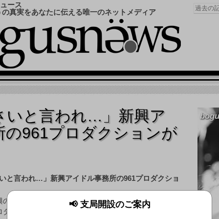
ュース
うの真実をあなたに伝える唯一のネットメディア
さいと言われ…」新興ア
bogu
の961プロダクションが
興のアイドル事務所として動静が注目されていた「961
📢 支局開設のご案内
ロダクション」は9日、同日付で事業を停止し解散するこ