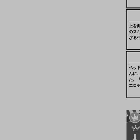
上を
のス
ざる
ベッ
んに
た。
エロ