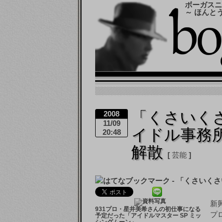
ボーガスニ
～ ほんと
「くさいく
2008
11/09
イドル事務所
20:48
解散
芸能
新
931プロ・星井美希さんの初仕事になる
プ
予定だった「アイドルマスター SP ミッ