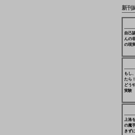
新刊
自己
んの
の現
もし
たら
どう
実験
上洛
の魔
きず