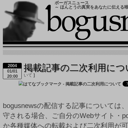
ボーガスニュース
～ ほんとうの真実をあなたに伝える
掲載記事の二次利用につ
2004
01/01
いて
20:00
bogusnewsの配信する記事について
守される場合、ご自分のWebサイト・pod
か各種媒体への転載および二次利用が