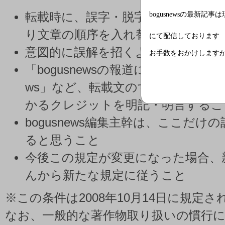
bogusnewsの最新記事
転載時に、誤字・脱字などを除く部
り文章の順序を入れ替えたりしない
にて配信しております
意図的に誤解を招くような部分的転
お手数をおかけします
「bogusnewsの報道によると」「reporte
ws」など、転載文のすぐ近くに配
かるクレジットを明記・明言するこ
bogusnews編集主幹は、ここだ
ると思うこと
今後この規定が変更になった場合、
んから新たな規定に従うこと
※この条件は2008年10月14日に規定さ
なお、一般的な著作物取り扱いの慣行