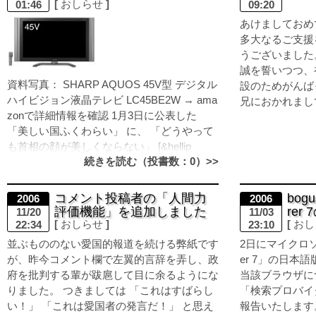
おしらせ
01:46
09:20
あけましておめ
多大なるご支援
うございました
誠を誓いつつ、
資料写真： SHARP AQUOS 45V型 デジタル
設のためがんば
ハイビジョン液晶テレビ LC45BE2W → ama
兄におかれましては、
zonで詳細情報を確認 1月3日に公表した
「美しい国ふくわらい」 に、 「どうやって
も首相の顔が美しくならない」 [&hellip
続きを読む（投書数：0）>>
コメント投稿者の「人間力
bogu
2006
2006
評価機能」を追加しました
re
11/20
11/03
おしらせ
おし
22:34
23:10
並ぶもののない愛国的報道を続ける弊紙です
2日にマイクロソフト
が、昨今コメント欄で左翼的言辞を弄し、政
er 7」の日本
府を批判する輩が跋扈して目に余るようにな
当該ブラウザにつ
りました。 つきましては 「これはすばらし
「検索プロバイ
い！」 「これは愛国者の発言だ！」 と思え
報告いたします。こ