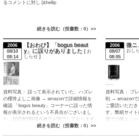
るコメントに対し [&hellip
続きを読む（投書数：0）>>
【おわび】「bogus beaut
微ニ
2006
2006
y」に誤りがありました
おし
08/10
お
08/07
しらせ
08:14
08:05
資料写真： 誤って表示されていた、ハズレ
資料写真： プレイ
の櫻井よしこ画像 → amazonで詳細情報を
B) → amaz
確認 「bogus beauty」コーナーに誤った情
ご愛読いただき
報が表示されるという不具合がございまし
す。弊紙サイト
た。10日朝7時現在修正が完了しております
面での微ニュー
続きを読む（投書数：0）>>
が [&hellip
[&hellip