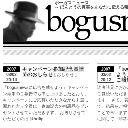
ボーガスニュース
～ ほんとうの真実をあなたに伝える
キャンペーン参加記念賞贈
「bo
2007
2007
呈のおしらせ
よう
03/02
おしらせ
03/02
ご報
20:14
20:12
「bogusnewsに広告を載せよう」キャンペー
読者諸兄におか
ン結果のご報告でも申し上げましたとおり、
ご愛読いただき
キャンペーンにご応募いただきながらも選に
ます。 さて、
漏れた方々全員に、参加記念の粗悪品をプレ
て、結果をご報
ゼントさせていただきます。 お送りさせて
ことで言います
いただくのは [&hellip
に関して「非常な憤り