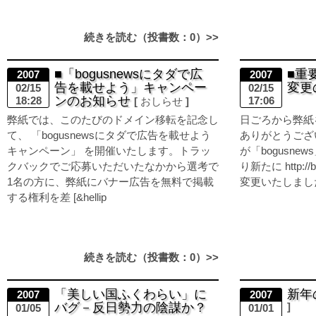
続きを読む（投書数：0）>>
■「bogusnewsにタダで広
■重
2007
2007
告を載せよう」キャンペー
変更
02/15
02/15
ンのお知らせ
18:28
17:06
おしらせ
弊紙では、このたびのドメイン移転を記念し
日ごろから弊紙
て、 「bogusnewsにタダで広告を載せよう
ありがとうござ
キャンペーン」 を開催いたします。トラッ
が「bogusn
クバックでご応募いただいたなかから選考で
り新たに http:/
1名の方に、弊紙にバナー広告を無料で掲載
変更いたしました。
する権利を差 [&hellip
続きを読む（投書数：0）>>
「美しい国ふくわらい」に
新年
2007
2007
バグ－反日勢力の陰謀か？
01/05
01/01