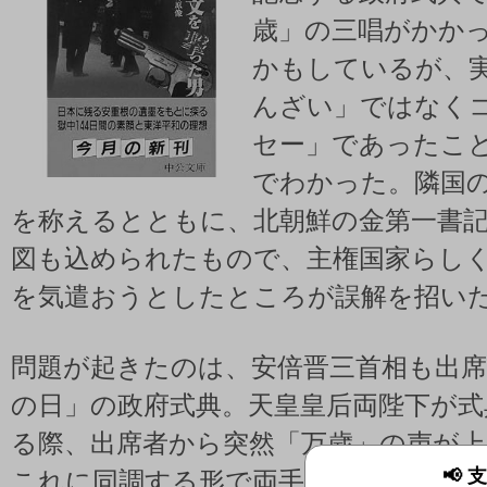
歳」の三唱がかか
かもしているが、
んざい」ではなく
セー」であったこ
でわかった。隣国
を称えるとともに、北朝鮮の金第一書
図も込められたもので、主権国家らし
を気遣おうとしたところが誤解を招い
問題が起きたのは、安倍晋三首相も出席
の日」の政府式典。天皇皇后両陛下が式
る際、出席者から突然「万歳」の声が
📢
これに同調する形で両手を上げ万歳三