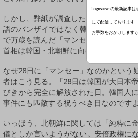
bogusnewsの最新記事
しかし、弊紙が調査したところ実際に
にて配信しております
語のバンザイではなく韓国や北朝鮮で
お手数をおかけします
で万歳を読んだ「マンセー」だったと
首相は韓国・北朝鮮に向けて万歳三唱
なぜ28日に「マンセー」なのかという
者はこう見る。「28日は韓国が大日本
びきから完全に解放された日。韓国人
事件にも匹敵する祝うべき日なのです
いっぽう、北朝鮮に関しては「純粋に
儀としか言いようがない。安倍政権に